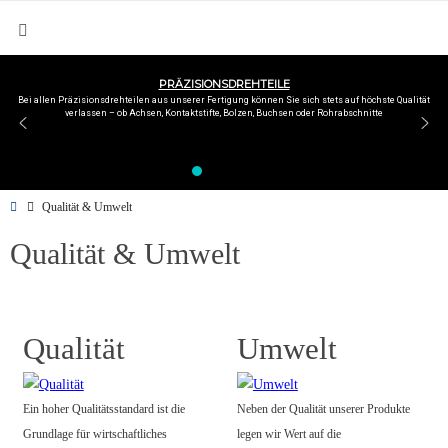
PRÄZISIONSDREHTEILE
Bei allen Präzisionsdrehteilen aus unserer Fertigung können Sie sich stets auf höchste Qualität
verlassen – ob Achsen, Kontaktstifte, Bolzen, Buchsen oder Rohrabschnitte
Qualität & Umwelt
Qualität & Umwelt
Qualität
Umwelt
Ein hoher Qualitätsstandard ist die
Neben der Qualität unserer Produkte
Grundlage für wirtschaftliches
legen wir Wert auf die